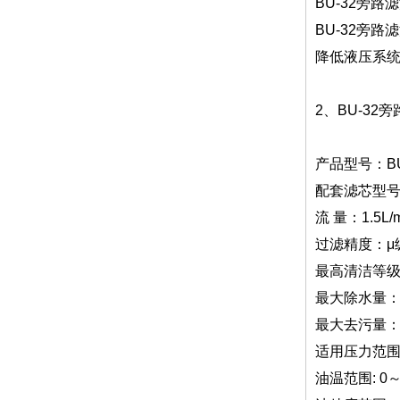
BU-32旁
BU-32旁
降低液压系
2、BU-32
产品型号：BU
配套滤芯型号：
流 量：1.5L/m
过滤精度：μ
最高清洁等级
最大除水量：约
最大去污量：约
适用压力范围：
油温范围: 0～